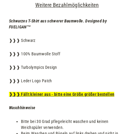
Weitere Bezahlmöglichkeiten
Schwarzes T-Shirt aus schwerer Baumwolle. Designed by
FUELIGAN
™
❱❱❱ Schwarz
❱❱❱ 100% Baumwolle Stoff
❱❱❱ Turbolympics Design
❱❱❱ Leder Logo Patch
❱❱❱ Fällt kleiner aus - bitte eine Größe größer bestellen
Waschhinweise
Bitte bei 30 Grad pflegeleicht waschen und keinen
Weichspüler verwenden.
Beim Waschen und Bügeln auf links drehen und nicht in